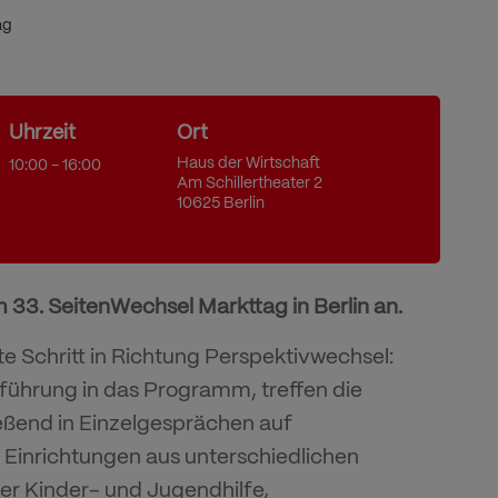
ag
Uhrzeit
Ort
Haus der Wirtschaft
10:00 - 16:00
Am Schillertheater 2
10625 Berlin
m 33. SeitenWechsel Markttag in Berlin an.
te Schritt in Richtung Perspektivwechsel:
führung in das Programm, treffen die
ßend in Einzelgesprächen auf
r Einrichtungen aus unterschiedlichen
der Kinder- und Jugendhilfe,