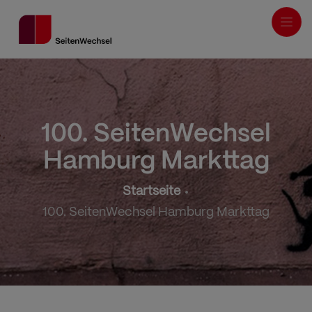
Direkt
zum
Inhalt
100. SeitenWechsel
Hamburg Markttag
Pfadnavigation
Startseite
100. SeitenWechsel Hamburg Markttag