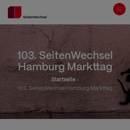
Direkt
zum
Inhalt
103. SeitenWechsel
Hamburg Markttag
Pfadnavigation
Startseite
103. SeitenWechsel Hamburg Markttag