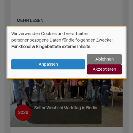
MEHR LESEN
Wir verwenden Cookies und verarbeiten
Verwendung
personenbezogene Daten für die folgenden Zwecke:
Funktional & Eingebettete externe Inhalte
.
von
Ablehnen
personenbezogenen
Anpassen
Akzeptieren
Daten
und
Cookies
SeitenWechsel Markttag in Berlin
2026