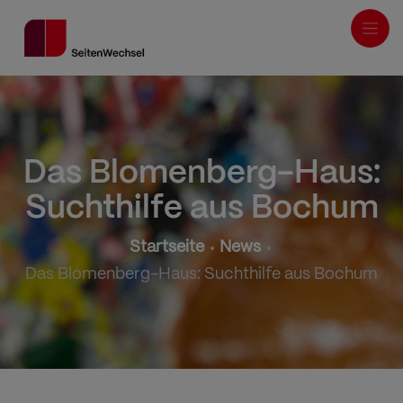
Direkt
zum
Inhalt
Das Blomenberg-Haus:
Suchthilfe aus Bochum
Pfadnavigation
Startseite
News
Das Blomenberg-Haus: Suchthilfe aus Bochum