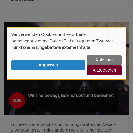
Wir verwenden Cookies und verarbeiten
Verwendung
personenbezogene Daten für die folgenden Zwecke:
Funktional & Eingebettete externe Inhalte
.
von
Ablehnen
personenbezogenen
Anpassen
Akzeptieren
Daten
und
Wir sind bewegt, beeindruckt und bereichert
Cookies
2018
Für jeweils eine Woche sind Führungskräfte der Weser-
Elbe Sparkasse in eine andere Rolle bei einer sozialen