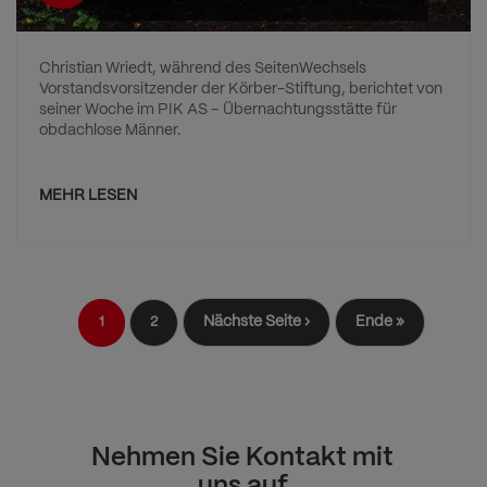
Christian Wriedt, während des SeitenWechsels
Vorstandsvorsitzender der Körber-Stiftung, berichtet von
seiner Woche im PIK AS – Übernachtungsstätte für
obdachlose Männer.
MEHR LESEN
Seitennummerierung
Nächste
Nächste Seite ›
Letzte
Ende »
Aktuelle
1
Seite
2
Seite
Seite
Seite
Nehmen Sie Kontakt mit
uns auf